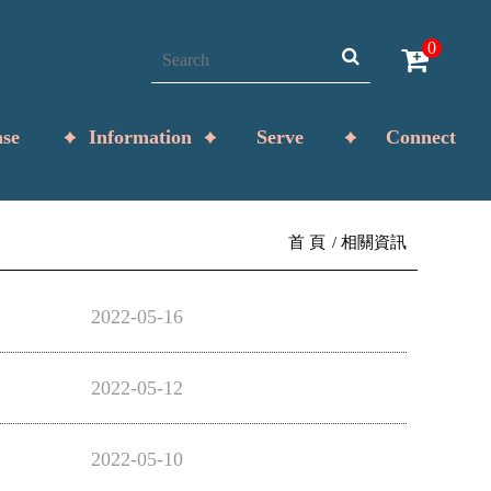
0
se
Information
Serve
Connect
首 頁
相關資訊
2022-05-16
2022-05-12
2022-05-10