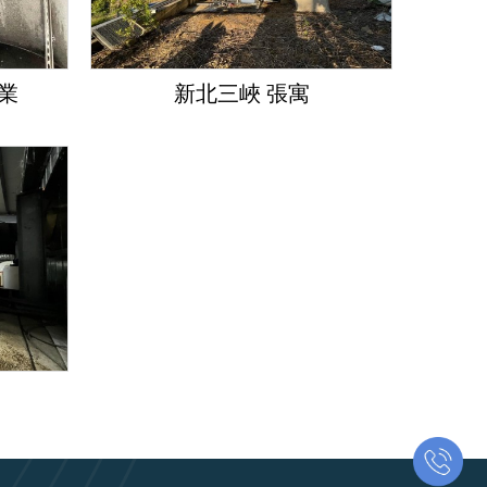
業
新北三峽 張寓